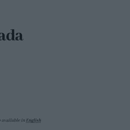
sada
o available in
English