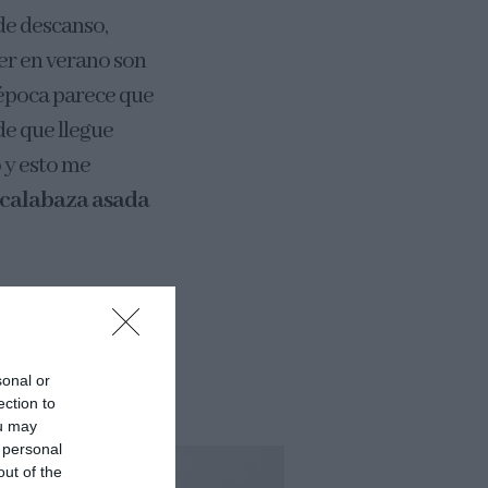
de descanso,
cer en verano son
 época parece que
e que llegue
 y esto me
 calabaza asada
ción, hasta que
bsoluto llegas a
sonal or
ection to
ou may
 personal
out of the