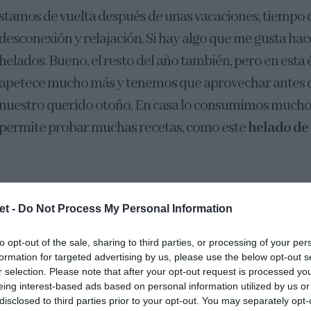
stamos de vuelta después de unas vacaciones, tiempo 
desconexión y relajación. Si hay algo que me gusta ha
helados. Bueno, el resto del año también, pero en esta
apetece mucho más y tenemos que aprovechar antes d
nuestro querido otoño. En casa lo consumimos mucho
permite probar muchas recetas, como este
helado de
que cuando lo preparé no lo recibieron con mucha ova
et -
Do Not Process My Personal Information
. El sabor y textura es muy sorprendente y suave. En a
rediente principal.
to opt-out of the sale, sharing to third parties, or processing of your per
formation for targeted advertising by us, please use the below opt-out s
r selection. Please note that after your opt-out request is processed y
eing interest-based ads based on personal information utilized by us or
disclosed to third parties prior to your opt-out. You may separately opt-