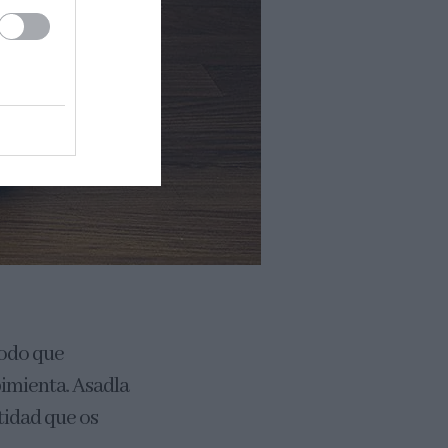
modo que
 pimienta. Asadla
ntidad que os