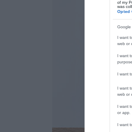
of my P
was col
Opted 
Google 
I want t
web or d
I want t
purpose
I want 
I want t
web or d
I want t
or app.
I want t