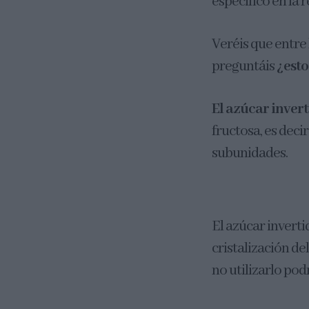
especifico en la r
Veréis que entre 
preguntáis
¿esto
El azúcar inver
fructosa, es deci
subunidades.
El azúcar invertid
cristalización d
no utilizarlo po