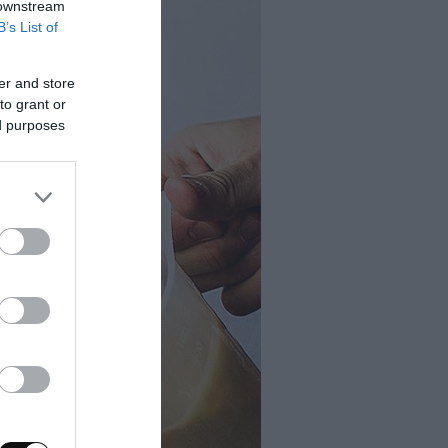
 downstream
B’s List of
er and store
to grant or
ed purposes