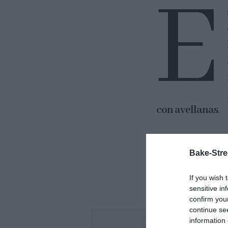
E
con avellanas
.
He de reconocer 
Bake-Stre
lo probaron claro
imaginarte su ing
If you wish 
sensitive in
confirm you
continue se
information 