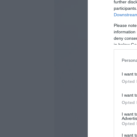
further disc
participants
Downstream 
Please note
information 
deny consent
in below Go
Persona
I want t
Opted 
I want t
Opted 
I want 
Advertis
Opted 
I want t