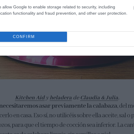
o allow Google to enable storage related to security, including
cation functionality and fraud prevention, and other user protection.
CONFIRM
Kitchen Aid
y
heladera
de
Claudia & Julia
.
necesitaremos asar previamente la calabaza
, del 
lo en casa. Eso sí, no utilicéis sobre ella aceite, sal o
rozos, para que el tiempo de cocción sea inferior. La ca