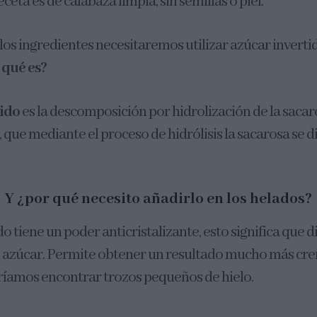
eceta es de calabaza limpia, sin semillas o piel.
los ingredientes necesitaremos utilizar azúcar invertid
 qué es?
tido
es la descomposición por hidrolización de la sacar
r, que mediante el proceso de hidrólisis la sacarosa se d
Y ¿por qué necesito añadirlo en los helados?
o tiene un poder anticristalizante, esto significa que di
el azúcar. Permite obtener un resultado mucho más cre
dríamos encontrar trozos pequeños de hielo.