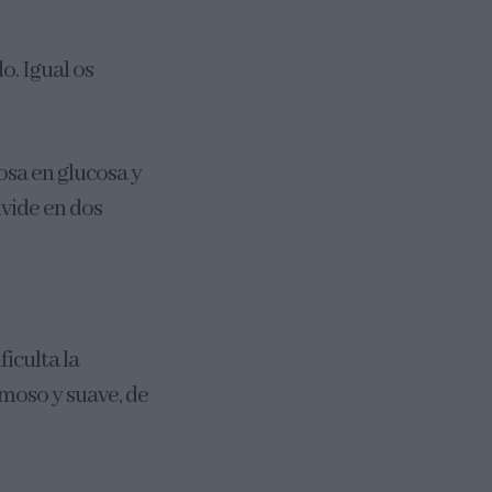
o. Igual os
osa en glucosa y
ivide en dos
ficulta la
moso y suave, de