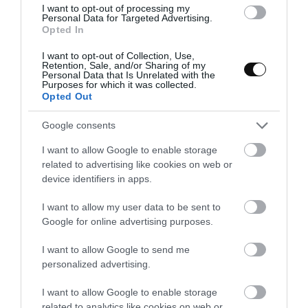
I want to opt-out of processing my
Personal Data for Targeted Advertising.
Opted In
I want to opt-out of Collection, Use,
Retention, Sale, and/or Sharing of my
Personal Data that Is Unrelated with the
Purposes for which it was collected.
Opted Out
Google consents
I want to allow Google to enable storage
related to advertising like cookies on web or
device identifiers in apps.
I want to allow my user data to be sent to
Pastel de Córcega con flores de
Google for online advertising purposes.
calabacín
I want to allow Google to send me
personalized advertising.
Llevaba no sé cuanto tiempo detrás de las flores de calabacín... por
lo general no son fáciles de encontrar y cuando lo hacía, no era el
I want to allow Google to enable storage
momento de comprarlas puesto...
related to analytics like cookies on web or