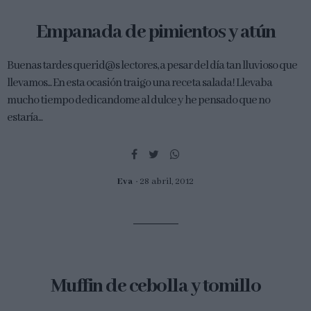
Empanada de pimientos y atún
Buenas tardes querid@s lectores, a pesar del día tan lluvioso que
llevamos... En esta ocasión traigo una receta salada! Llevaba
mucho tiempo dedicandome al dulce y he pensado que no
estaría...
Eva
28 abril, 2012
Muffin de cebolla y tomillo