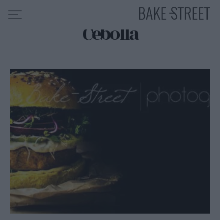
Cebolla
HOME
INDICE DE RECETAS
COLABORO CON
SOBRE MÍ
MIS CURSOS
CONTACTO
ES
EN