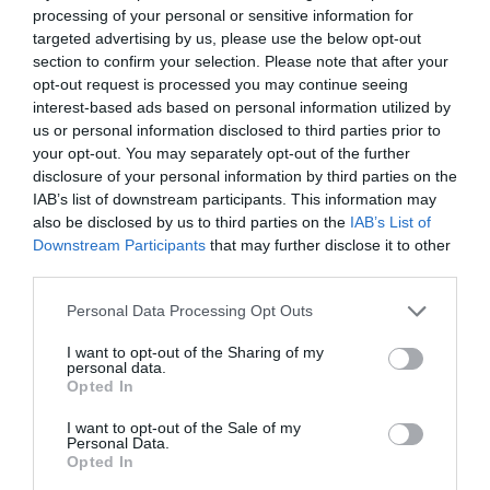
processing of your personal or sensitive information for
targeted advertising by us, please use the below opt-out
Focaccia de tomate, cebolla y
section to confirm your selection. Please note that after your
opt-out request is processed you may continue seeing
albahaca
interest-based ads based on personal information utilized by
us or personal information disclosed to third parties prior to
your opt-out. You may separately opt-out of the further
Dentro de la línea del pan tenemos tanta variedad que no vamos a
disclosure of your personal information by third parties on the
cerrarnos solo a una, ¡por mucho que nos guste!, así que hoy nos
IAB’s list of downstream participants. This information may
saldremos un poco del...
also be disclosed by us to third parties on the
IAB’s List of
Downstream Participants
that may further disclose it to other
third parties.
Please note that this website/app uses one or more Google
Personal Data Processing Opt Outs
Eva
21 marzo, 2016
services and may gather and store information including but
not limited to your visit or usage behaviour. You may click to
I want to opt-out of the Sharing of my
personal data.
grant or deny consent to Google and its third-party tags to
Opted In
use your data for below specified purposes in below Google
consent section.
I want to opt-out of the Sale of my
Personal Data.
Opted In