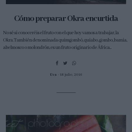
Cómo preparar Okra encurtida
No sé si conoceréis el fruto con el que hoy vamos a trabajar, la
Okra. También denominada quimgombó, quiabo, gombo, bamia,
abelmosco o molondrón, es un fruto originario de África...
Eva
18 julio, 2016