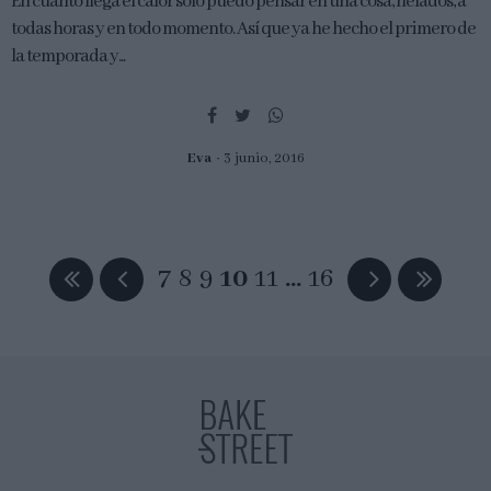
En cuanto llega el calor solo puedo pensar en una cosa, helados, a
todas horas y en todo momento. Así que ya he hecho el primero de
la temporada y...
Eva
3 junio, 2016
7
8
9
10
11
…
16