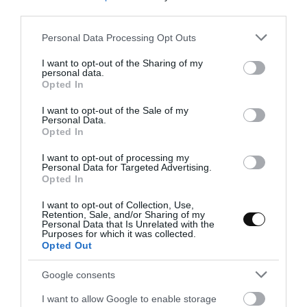
third parties.
Eva
11 julio, 2016
Please note that this website/app uses one or more Google
Personal Data Processing Opt Outs
services and may gather and store information including but
not limited to your visit or usage behaviour. You may click to
I want to opt-out of the Sharing of my
personal data.
grant or deny consent to Google and its third-party tags to
Opted In
use your data for below specified purposes in below Google
consent section.
I want to opt-out of the Sale of my
Personal Data.
Opted In
I want to opt-out of processing my
Personal Data for Targeted Advertising.
Opted In
I want to opt-out of Collection, Use,
Retention, Sale, and/or Sharing of my
Personal Data that Is Unrelated with the
Purposes for which it was collected.
Opted Out
Google consents
I want to allow Google to enable storage