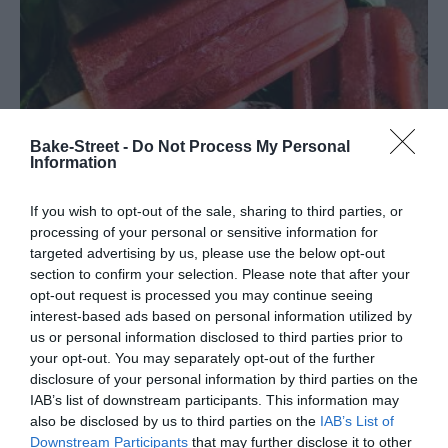
Bake-Street -
Do Not Process My Personal
Information
If you wish to opt-out of the sale, sharing to third parties, or
processing of your personal or sensitive information for
targeted advertising by us, please use the below opt-out
section to confirm your selection. Please note that after your
Polos de sandia y pepino
opt-out request is processed you may continue seeing
interest-based ads based on personal information utilized by
Estos polos de sandia y pepino son una manera saludable y
us or personal information disclosed to third parties prior to
refrescante de afrontar los calores que estamos teniendo. Es que
your opt-out. You may separately opt-out of the further
disclosure of your personal information by third parties on the
casi que no apetece tomar otra cosa que sean...
IAB’s list of downstream participants. This information may
also be disclosed by us to third parties on the
IAB’s List of
Downstream Participants
that may further disclose it to other