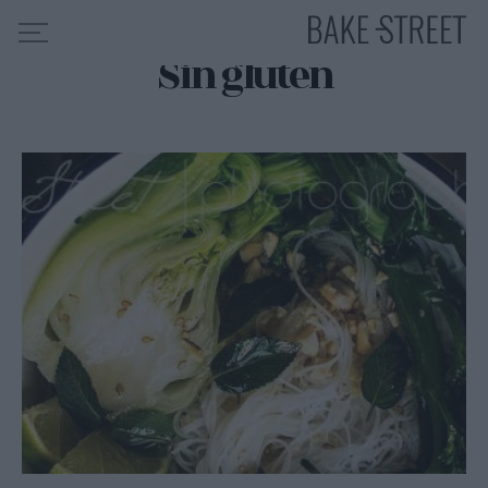
Sin gluten
HOME
INDICE DE RECETAS
COLABORO CON
SOBRE MÍ
MIS CURSOS
CONTACTO
ES
EN