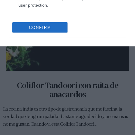
user protection.
CONFIRM
Coliflor Tandoori con raita de
anacardos
La cocina india es otro tipo de gastronomía que me fascina, la
verdad que tengo un paladar bastante agradecido y pocas cosas
no me gustan. Cuando vi esta Coliflor Tandoori...