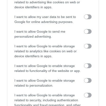
related to advertising like cookies on web or
device identifiers in apps.
Helado de plátano y avellana
I want to allow my user data to be sent to
Google for online advertising purposes.
Este helado de plátano y avellana ha sido un visto y no visto en
casa. Primero porque solo salieron cuatro... no debí comprar tan
I want to allow Google to send me
personalized advertising.
pocos moldes, es espantoso probar un...
I want to allow Google to enable storage
related to analytics like cookies on web or
device identifiers in apps.
Eva
8 julio, 2016
I want to allow Google to enable storage
related to functionality of the website or app.
I want to allow Google to enable storage
related to personalization.
I want to allow Google to enable storage
related to security, including authentication
functionality and fraud prevention, and other