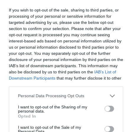
If you wish to opt-out of the sale, sharing to third parties, or
processing of your personal or sensitive information for
targeted advertising by us, please use the below opt-out
Mordiscos de Cheesecake cubiertos
section to confirm your selection. Please note that after your
opt-out request is processed you may continue seeing
de chocolate
interest-based ads based on personal information utilized by
us or personal information disclosed to third parties prior to
Buenos días, que bien sienta llegar al fin de semana y tener un par
your opt-out. You may separately opt-out of the further
de días para dedicarlos completamente al ocio! siempre en
disclosure of your personal information by third parties on the
IAB’s list of downstream participants. This information may
medida de nuestras posibilidades, aunque el hecho...
also be disclosed by us to third parties on the
IAB’s List of
Downstream Participants
that may further disclose it to other
third parties.
Eva
17 noviembre, 2012
Please note that this website/app uses one or more Google
Personal Data Processing Opt Outs
services and may gather and store information including but
not limited to your visit or usage behaviour. You may click to
I want to opt-out of the Sharing of my
personal data.
grant or deny consent to Google and its third-party tags to
Opted In
use your data for below specified purposes in below Google
consent section.
I want to opt-out of the Sale of my
Personal Data.