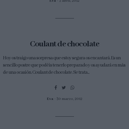
Eva
3 abril, 2012
Coulant de chocolate
Hoy os traigo una sorpresa que estoy segura os encantará. Es un
sencillo postre que podéis tenerlo preparado y os ayudará en más
de una ocasión. Coulant de chocolate. Se trata...
Eva
30 marzo, 2012