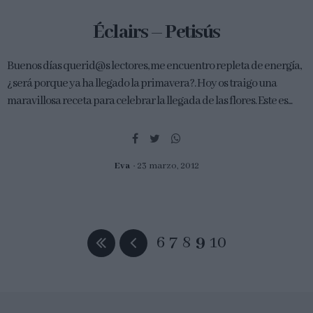
Éclairs – Petisús
Buenos días querid@s lectores, me encuentro repleta de energía,
¿será porque ya ha llegado la primavera?. Hoy os traigo una
maravillosa receta para celebrar la llegada de las flores. Este es...
Eva
23 marzo, 2012
6
7
8
9
10