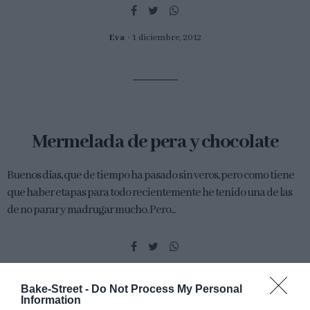
Eva
1 diciembre, 2012
Mermelada de pera y chocolate
Buenos días, que de tiempo ha pasado sin veros, pero como tiene
que haber etapas para todo recientemente he tenido una de las
de no parar y madrugar mucho. Pero...
Eva
30 noviembre, 2012
Bake-Street -
Do Not Process My Personal
Information