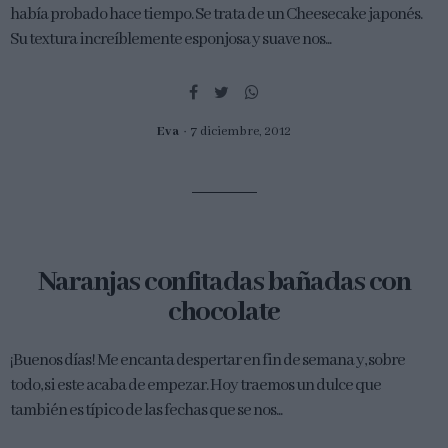
había probado hace tiempo. Se trata de un Cheesecake japonés.
Su textura increíblemente esponjosa y suave nos...
Eva
7 diciembre, 2012
Naranjas confitadas bañadas con
chocolate
¡Buenos días! Me encanta despertar en fin de semana y, sobre
todo, si este acaba de empezar. Hoy traemos un dulce que
también es típico de las fechas que se nos...