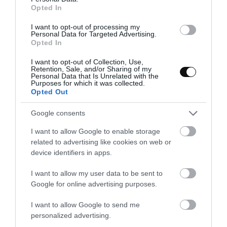
Milhojas de chocolate y frambuesas
Opted In
I want to opt-out of processing my
Personal Data for Targeted Advertising.
Buenos días, tenemos a las puertas el fin de semana después de
Opted In
una semana de mucho ajetreo y nada de tiempo. Por eso he
pensado que estaría muy bien darnos...
I want to opt-out of Collection, Use,
Retention, Sale, and/or Sharing of my
Personal Data that Is Unrelated with the
Purposes for which it was collected.
Opted Out
Eva
21 septiembre, 2012
Google consents
I want to allow Google to enable storage
related to advertising like cookies on web or
device identifiers in apps.
I want to allow my user data to be sent to
Whoopie Pies con mousse de
Google for online advertising purposes.
chocolate
I want to allow Google to send me
personalized advertising.
Buenos días apreciad@s lectores, que de tiempo ha pasado desde