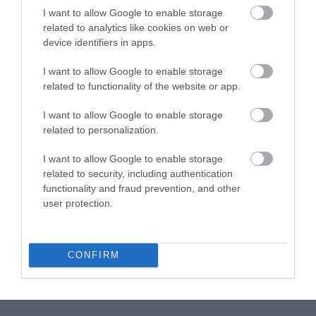
la última vez que nos vimos, pero de vez en cuando es necesario
I want to allow Google to enable storage
related to analytics like cookies on web or
hacer un pequeño paréntesis y descansar un...
device identifiers in apps.
I want to allow Google to enable storage
related to functionality of the website or app.
Eva
20 julio, 2012
I want to allow Google to enable storage
related to personalization.
I want to allow Google to enable storage
related to security, including authentication
functionality and fraud prevention, and other
Hi-Hat Cupcake
user protection.
Hola querid@s lectores, el fin de semana va avanzando y no para
de recopilar recetas verdaderamente increíbles. ¿ Recordaís
CONFIRM
aquellos dulces que nuestros padres nos compraban el las
pastelerías ? De entre...