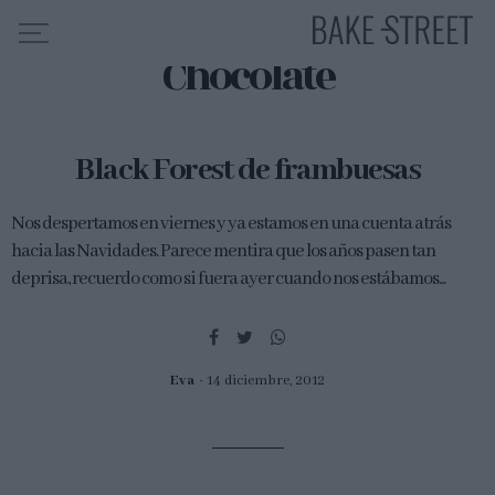
Chocolate
HOME
Black Forest de frambuesas
INDICE DE RECETAS
COLABORO CON
Nos despertamos en viernes y ya estamos en una cuenta atrás
SOBRE MÍ
hacia las Navidades. Parece mentira que los años pasen tan
deprisa, recuerdo como si fuera ayer cuando nos estábamos...
MIS CURSOS
CONTACTO
ES
EN
Eva
14 diciembre, 2012