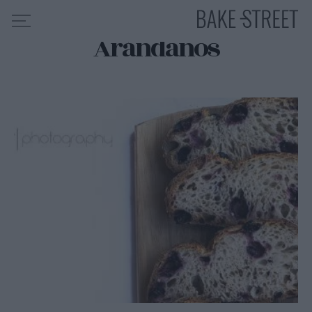
Arándanos
HOME
INDICE DE RECETAS
COLABORO CON
SOBRE MÍ
MIS CURSOS
CONTACTO
ES
EN