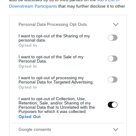
Downstream Participants
that may further disclose it to other
third parties.
Eva
24 diciembre, 2013
Please note that this website/app uses one or more Google
Personal Data Processing Opt Outs
services and may gather and store information including but
not limited to your visit or usage behaviour. You may click to
I want to opt-out of the Sharing of my
personal data.
grant or deny consent to Google and its third-party tags to
Opted In
use your data for below specified purposes in below Google
consent section.
I want to opt-out of the Sale of my
Personal Data.
Opted In
I want to opt-out of processing my
Personal Data for Targeted Advertising.
Opted In
I want to opt-out of Collection, Use,
Retention, Sale, and/or Sharing of my
Personal Data that Is Unrelated with the
Purposes for which it was collected.
Opted Out
Google consents