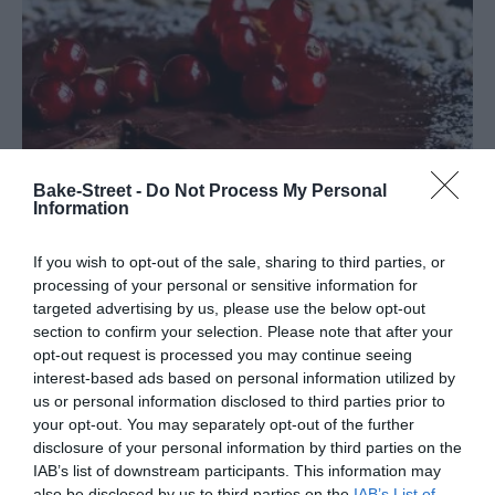
Bake-Street -
Do Not Process My Personal
Information
If you wish to opt-out of the sale, sharing to third parties, or
processing of your personal or sensitive information for
Cuento de Navidad: German Tree
targeted advertising by us, please use the below opt-out
section to confirm your selection. Please note that after your
Cake
opt-out request is processed you may continue seeing
interest-based ads based on personal information utilized by
NAVIDAD DEL PRESENTE Abro los ojos y miro alrededor, estoy en
us or personal information disclosed to third parties prior to
your opt-out. You may separately opt-out of the further
casa. Es día 24 de Diciembre, Nochebuena, hoy me espera un día
disclosure of your personal information by third parties on the
en familia y con bastante trabajo por delante. Hay...
IAB’s list of downstream participants. This information may
also be disclosed by us to third parties on the
IAB’s List of