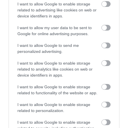
I want to allow Google to enable storage
related to advertising like cookies on web or
device identifiers in apps.
Galette de melocotón, arándanos y
I want to allow my user data to be sent to
moras al azafrán
Google for online advertising purposes.
I want to allow Google to send me
Buenos días! Tras una buena temporada de descanso volvemos a
personalized advertising.
la carga con mucha energía y sobretodo ilusión. Hoy es un día
especial para mi porque... es mi cumpleaños! Es increíble como...
I want to allow Google to enable storage
related to analytics like cookies on web or
device identifiers in apps.
I want to allow Google to enable storage
Eva
23 julio, 2013
related to functionality of the website or app.
I want to allow Google to enable storage
related to personalization.
I want to allow Google to enable storage