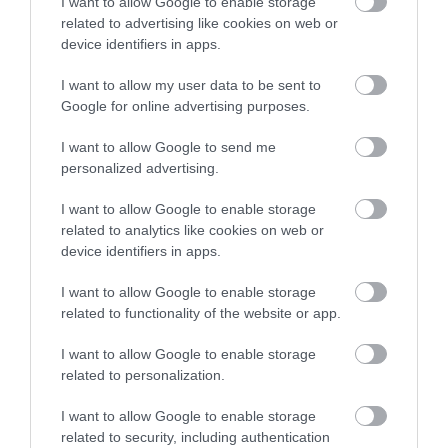
I want to allow Google to enable storage
related to advertising like cookies on web or
device identifiers in apps.
I want to allow my user data to be sent to
Google for online advertising purposes.
Helado de mascarpone e higos con
miel
I want to allow Google to send me
personalized advertising.
Hoy venimos con una receta refrescante y de temporada, hay que
I want to allow Google to enable storage
aprovechar mientras se pueda ya que esta fruta tiene un
related to analytics like cookies on web or
duración muy breve. Si eso es, repetimos ingrediente pero es...
device identifiers in apps.
I want to allow Google to enable storage
related to functionality of the website or app.
Eva
2 agosto, 2013
I want to allow Google to enable storage
related to personalization.
I want to allow Google to enable storage
related to security, including authentication