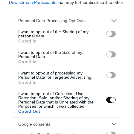
Downstream Participants
that may further disclose it to other
third parties.
Please note that this website/app uses one or more Google
Personal Data Processing Opt Outs
services and may gather and store information including but
Eva
19 agosto, 2013
not limited to your visit or usage behaviour. You may click to
I want to opt-out of the Sharing of my
personal data.
grant or deny consent to Google and its third-party tags to
Opted In
use your data for below specified purposes in below Google
consent section.
I want to opt-out of the Sale of my
Personal Data.
Opted In
I want to opt-out of processing my
Personal Data for Targeted Advertising.
Opted In
I want to opt-out of Collection, Use,
Retention, Sale, and/or Sharing of my
Personal Data that Is Unrelated with the
Purposes for which it was collected.
Opted Out
Google consents