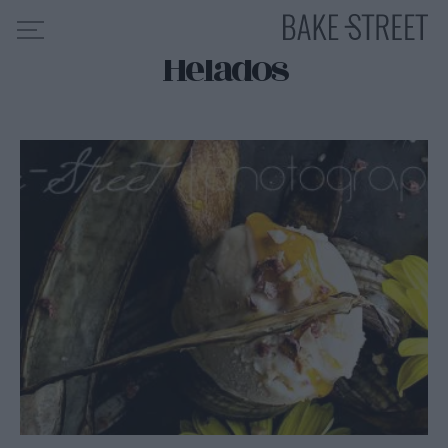
Helados
HOME
INDICE DE RECETAS
COLABORO CON
SOBRE MÍ
MIS CURSOS
CONTACTO
ES
EN