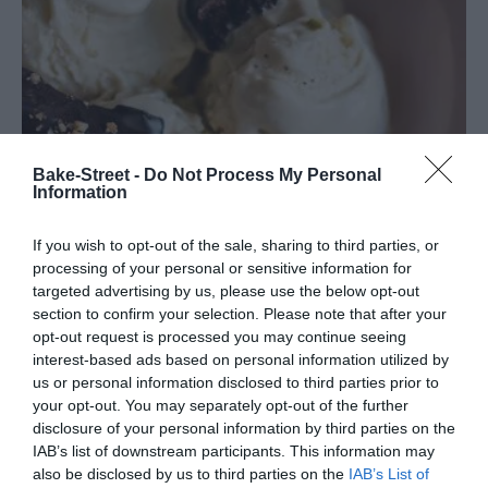
Bake-Street -
Do Not Process My Personal
Information
If you wish to opt-out of the sale, sharing to third parties, or
processing of your personal or sensitive information for
targeted advertising by us, please use the below opt-out
section to confirm your selection. Please note that after your
Helado de chocolate blanco y
opt-out request is processed you may continue seeing
interest-based ads based on personal information utilized by
pimienta de Jamaica
us or personal information disclosed to third parties prior to
your opt-out. You may separately opt-out of the further
disclosure of your personal information by third parties on the
Que maravillosa sensación nos aporta saborear un delicioso
IAB’s list of downstream participants. This information may
helado en verano. Y es que es casi imposible concebir el paso de
also be disclosed by us to third parties on the
IAB’s List of
este sin ellos. En casa adoramos probar nuevos sabores, nos...